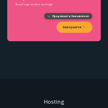
Всього до оплати сьогодні
Продовжити Замовлення
Завершити
Hosting