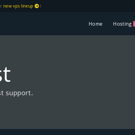
ur
new vps lineup
!
Home
Hosting
t
t support.