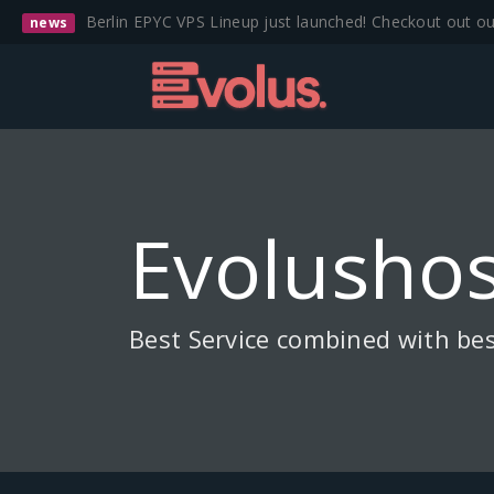
Berlin EPYC VPS Lineup just launched! Checkout out o
news
Evolushos
Best Service combined with bes