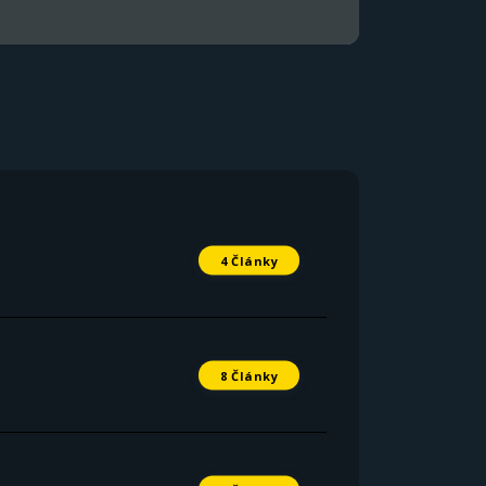
4 Články
8 Články